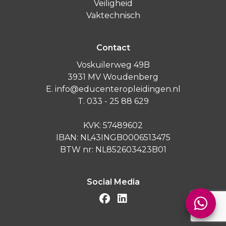
Veiligheid
Vaktechnisch
Contact
Voskuilerweg 49B
3931 MV Woudenberg
E. info@educenteropleidingen.nl
T. 033 - 25 88 629
KVK: 57489602
IBAN: NL43INGB0006513475
BTW nr: NL852603423B01
Social Media